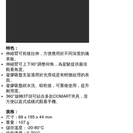
特色：
伸縮臂可前後拉伸，方便應用於不同深度的儀
表板。
伸縮臂可上下90°調整仰角，為駕駛提供最佳
觀看角度。
凝膠吸盤支架適用於光滑或是有輕微紋理的表
面。
凝膠吸盤經水洗、晾乾後，可重複使用，提升
耐用度。
360°旋轉3T頭可結合多款COMART夾具，並
方便以直式或橫式觀看手機。
規格：
尺寸：68 x 195 x 44 mm
重量：107 g
儲存溫度：-20-80°C