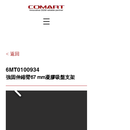
< 返回
6MT0100934
強固伸縮臂67 mm凝膠吸盤支架