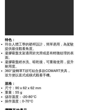
特色：
符合人體工學的硬桿設計，簡單易用，為駕駛
提供最佳觀看角度。
凝膠吸盤支架適用於光滑或是有輕微紋理的表
面。
凝膠吸盤經水洗、晾乾後，可重複使用，提升
耐用度。
360°旋轉單T頭可結合多款COMART夾具，
並方便以直式或橫式觀看手機。
規格：
尺寸：90 x 62 x 62 mm
重量：55 g
儲存溫度：-20-80°C
操作溫度：0-70°C