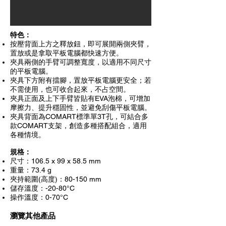
特色：
按壓背面上方之釋放鈕，即可展開兩側夾臂，
置放或是拿取平板電腦都快速方便。
夾具兩側的手臂可調整寬度，以適用不同尺寸
的平板電腦。
夾具下方附有擋腳，置放平板電腦更安全；若
不需使用，也可收合起來，不占空間。
夾具正面及上下手臂皆貼有EVA泡棉，可增加
摩擦力、提升穩固性，並避免刮傷平板電腦。
夾具背面為COMART標準單3T孔，可結合多
款COMART支架，創造多種搭配組合，適用
各種情境。
規格：
尺寸：106.5 x 99 x 58.5 mm
重量：73.4 g
夾持範圍(高度)：80-150 mm
儲存溫度：-20-80°C
操作溫度：0-70°C
​瀏覽其他產品