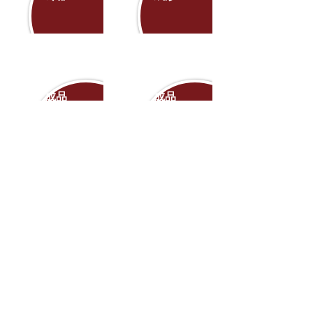
成品
成品
頂出
夾取
產品組裝
針對每款產品制訂完善的生產組裝流程，確保產
品組裝的良率及效率
我們專業的組裝團隊會為每款產品制訂完善的生
產流程。首先，組裝SOP由工程、生產、品管三