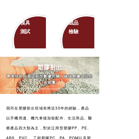
模具
成品
​測試
檢驗
塑膠射出
專業技術人員及科技數據把關，確保塑膠成品的
高質量
我司在塑膠射出領域有將近30年的經驗，產品
以手機周邊、機汽車後加裝配件、生活用品、醫
療產品四大類為主，對於泛用型塑膠PP、PE、
ABS、PVC， 工程塑膠PC、PA、POM以及塑