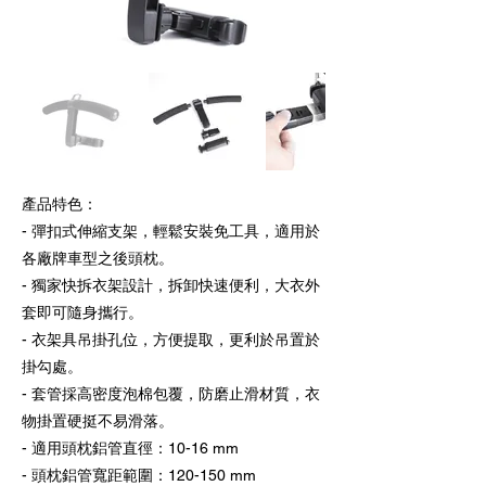
產品特色：
- 彈扣式伸縮支架，輕鬆安裝免工具，適用於
各廠牌車型之後頭枕。
- 獨家快拆衣架設計，拆卸快速便利，大衣外
套即可隨身攜行。
- 衣架具吊掛孔位，方便提取，更利於吊置於
掛勾處。
- 套管採高密度泡棉包覆，防磨止滑材質，衣
物掛置硬挺不易滑落。
- 適用頭枕鋁管直徑：10-16 mm
- 頭枕鋁管寬距範圍：120-150 mm