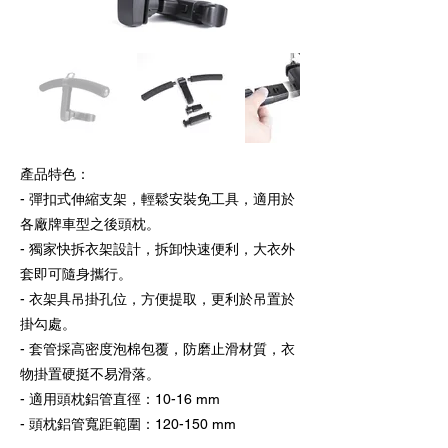
產品特色：
- 彈扣式伸縮支架，輕鬆安裝免工具，適用於
各廠牌車型之後頭枕。
- 獨家快拆衣架設計，拆卸快速便利，大衣外
套即可隨身攜行。
- 衣架具吊掛孔位，方便提取，更利於吊置於
掛勾處。
- 套管採高密度泡棉包覆，防磨止滑材質，衣
物掛置硬挺不易滑落。
- 適用頭枕鋁管直徑：10-16 mm
- 頭枕鋁管寬距範圍：120-150 mm