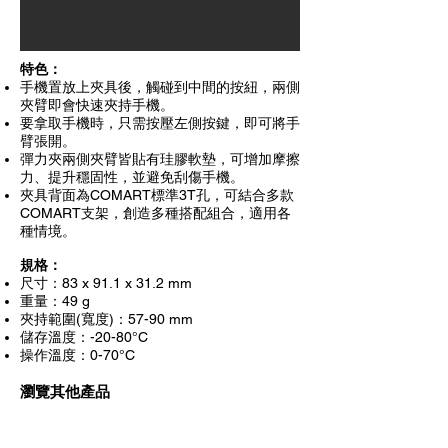
特色：
手機置放上夾具後，觸碰到中間的按紐，兩側
夾臂即會快速夾持手機。
要拿取手機時，只需按壓左側按鍵，即可將手
臂張開。
彈力夾兩側夾臂皆貼有珪膠軟墊，可增加摩擦
力、提升穩固性，並避免刮傷手機。
夾具背面為COMART標準3T孔，可結合多款
COMART支架，創造多種搭配組合，適用各
種情境。
規格：
尺寸：83 x 91.1 x 31.2 mm
重量：49 g
夾持範圍(寬度)：57-90 mm
儲存溫度：-20-80°C
操作溫度：0-70°C
瀏覽其他產品