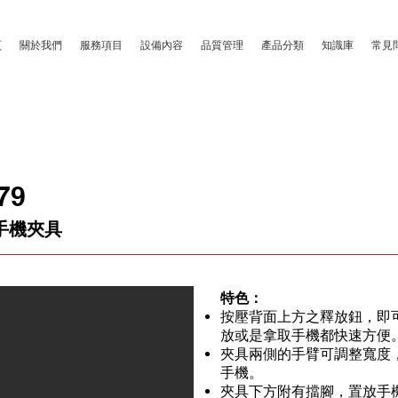
頁
關於我們
服務項目
設備內容
品質管理
產品分類
知識庫
常見
79
手機夾具
特色：
按壓背面上方之釋放鈕，即
放或是拿取手機都快速方便
夾具兩側的手臂可調整寬度
手機。
夾具下方附有擋腳，置放手