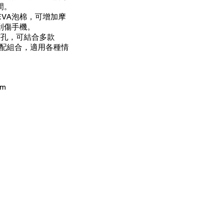
間。
VA泡棉，可增加摩
刮傷手機。
T孔，可結合多款
搭配組合，適用各種情
mm