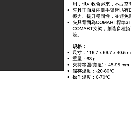
用，也可收合起來，不占空
夾具正面及兩側手臂皆貼有E
擦力、提升穩固性，並避免
夾具背面為COMART標準3
COMART支架，創造多種
境。
規格：
尺寸：116.7 x 66.7 x 40.5 
重量：63 g
夾持範圍(寬度)：45-95 mm
儲存溫度：-20-80°C
操作溫度：0-70°C