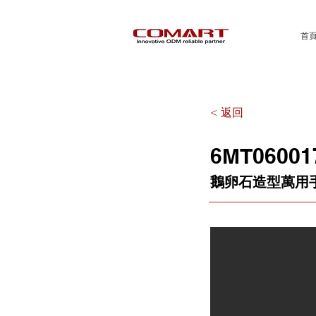
首
< 返回
6MT06001
鵝卵石造型萬用