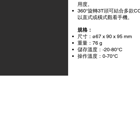
用度。
360°旋轉3T頭可結合多款C
以直式或橫式觀看手機。
規格：
尺寸：ø67 x 90 x 95 mm
重量：76 g
儲存溫度：-20-80°C
操作溫度：0-70°C