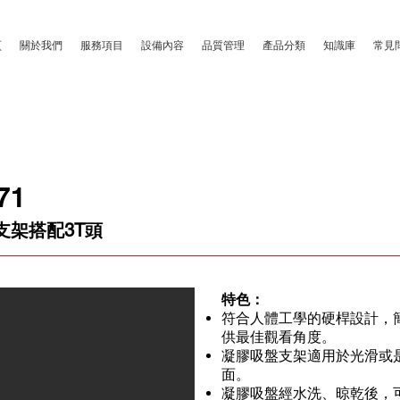
頁
關於我們
服務項目
設備內容
品質管理
產品分類
知識庫
常見
71
支架搭配3T頭
特色：
符合人體工學的硬桿設計，
供最佳觀看角度。
凝膠吸盤支架適用於光滑或
面。
凝膠吸盤經水洗、晾乾後，