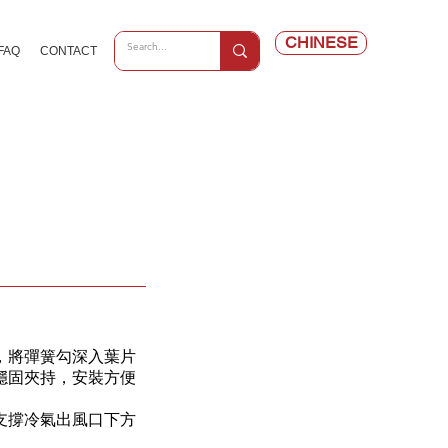
CHINESE
FAQ
CONTACT
，將彈簧勾深入葉片
穩固夾持，安裝方便
支撐冷氣出風口下方