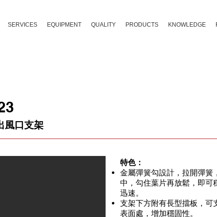
SERVICES
EQUIPMENT
QUALITY
PRODUCTS
KNOWLEDGE
23
出風口支架
特色：
金屬彈簧勾設計，拉開彈簧
中，勾住葉片再放鬆，即可
迅速。
支架下方附有長型擋板，可
表面處，增加穩固性。