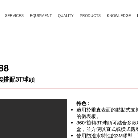
SERVICES
EQUIPMENT
QUALITY
PRODUCTS
KNOWLEDGE
88
架搭配3T球頭
特色：
適用於垂直表面的黏貼式支
的儀表板。
360°旋轉3T球頭可結合多款
盒，並方便以直式或橫式觀
使用防潑水特性的3M膠型