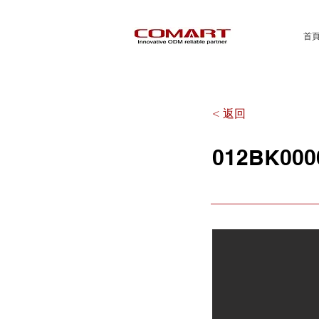
首
< 返回
012BK000